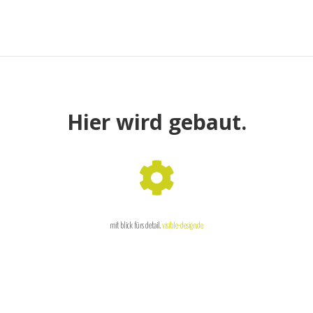
Start
Baustelle
Datenschutz
Impres
Hier wird gebaut.

mit blick fürs detail.
visible-design.de